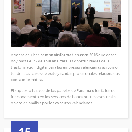
Arranca en Elche
semanainformatica.com 2016
que desde
hoy hasta el 22 de abril analizará las oportunidades de la
trasformación digital para las empresas valencianas así como
tendencias, casos de éxito y salidas profesionales relacionadas
con la informática.
El supuesto hackeo de los papeles de Panamá o los fallos de
funcionamiento en los servicios de banca online casos reales
objeto de análisis por los expertos valencianos.
15