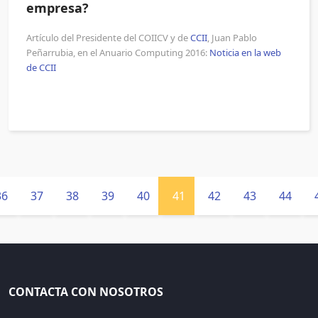
empresa?
Artículo del Presidente del COIICV y de
CCII
, Juan Pablo
Peñarrubia, en el Anuario Computing 2016:
Noticia en la web
de CCII
36
37
38
39
40
41
42
43
44
CONTACTA CON NOSOTROS