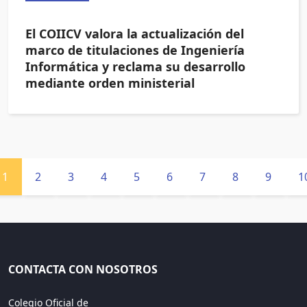
El COIICV valora la actualización del
marco de titulaciones de Ingeniería
Informática y reclama su desarrollo
mediante orden ministerial
1
2
3
4
5
6
7
8
9
1
CONTACTA CON NOSOTROS
Colegio Oficial de