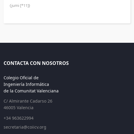
{jumi [*11]}
CONTACTA CON NOSOTROS
Colegio Oficial de
Ingeniería Informática
de la Comunitat Valenciana
C/ Almirante Cadarso 26
46005 Valencia
+34 963622994
secretaria@coiicv.org