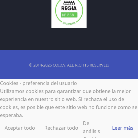
© 2014-2026 COIICV. ALL RIGHTS RESERVED.
Cookies - preferencia del usuario
Utilizamos cookies para garantizar que obtiene la mejor
experiencia en nuestro sitio web. Si rechaza el uso de
cookies, es posible que este sitio web no funcione como se
esperaba.
De
Aceptar todo
Rechazar todo
Leer más
análisis