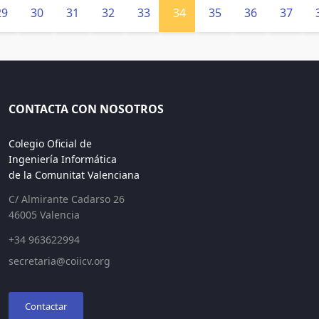
29
30
31
32
33
34
35
36
37
CONTACTA CON NOSOTROS
Colegio Oficial de
Ingeniería Informática
de la Comunitat Valenciana
C/ Almirante Cadarso 26
46005 Valencia
+34 963622994
secretaria@coiicv.org
Contactar