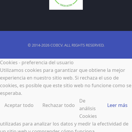
© 2014-2026 COIICV. ALL RIGHTS RESERVED.
Cookies - preferencia del usuario
Utilizamos cookies para garantizar que obtiene la mejor
experiencia en nuestro sitio web. Si rechaza el uso de
cookies, es posible que este sitio web no funcione como se
esperaba.
De
Aceptar todo
Rechazar todo
Leer más
análisis
Cookies
utilizadas para analizar los datos y medir la efectividad de
un sitio web y comprender cómo funciona.