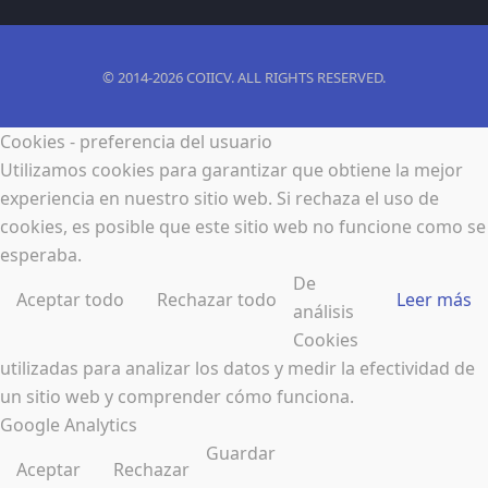
© 2014-2026 COIICV. ALL RIGHTS RESERVED.
Cookies - preferencia del usuario
Utilizamos cookies para garantizar que obtiene la mejor
experiencia en nuestro sitio web. Si rechaza el uso de
cookies, es posible que este sitio web no funcione como se
esperaba.
De
Aceptar todo
Rechazar todo
Leer más
análisis
Cookies
utilizadas para analizar los datos y medir la efectividad de
un sitio web y comprender cómo funciona.
Google Analytics
Guardar
Aceptar
Rechazar