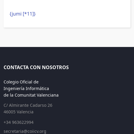
{jumi [*11]}
CONTACTA CON NOSOTROS
Colegio Oficial de
Ingeniería Informática
de la Comunitat Valenciana
C/ Almirante Cadarso 26
46005 Valencia
+34 963622994
secretaria@coiicv.org