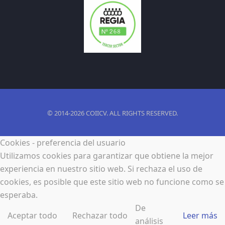
© 2014-2026 COIICV. ALL RIGHTS RESERVED.
Cookies - preferencia del usuario
Utilizamos cookies para garantizar que obtiene la mejor
experiencia en nuestro sitio web. Si rechaza el uso de
cookies, es posible que este sitio web no funcione como se
esperaba.
De
Aceptar todo
Rechazar todo
Leer más
análisis