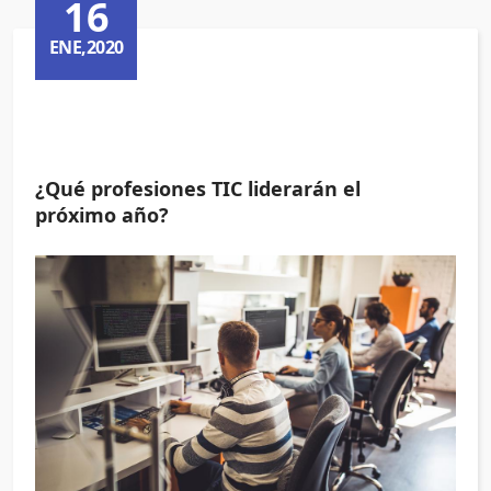
16
ENE,2020
¿Qué profesiones TIC liderarán el
próximo año?