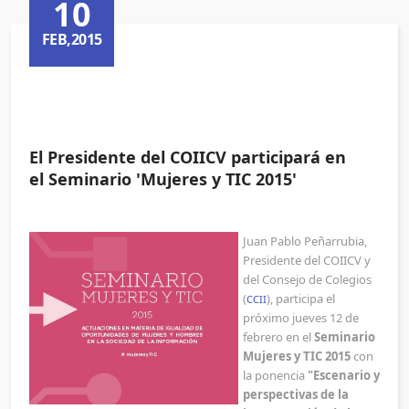
10
FEB,2015
El Presidente del COIICV participará en
el Seminario 'Mujeres y TIC 2015'
Juan Pablo Peñarrubia,
Presidente del COIICV y
del Consejo de Colegios
(
), participa el
CCII
próximo jueves 12 de
febrero en el
Seminario
Mujeres y TIC 2015
con
la ponencia
"Escenario y
perspectivas de la