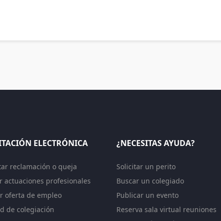
ITACIÓN ELECTRÓNICA
¿NECESITAS AYUDA?
tar reclamación o queja
Solicitar un perito
ar actuaciones profesionales
Buscar un colegiado
r oferta de empleo
Publicar un evento
ud de colegiación
Reserva sala virtual reuniones