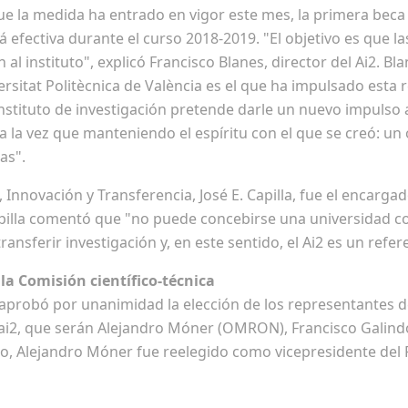
que la medida ha entrado en vigor este mes, la primera bec
á efectiva durante el curso 2018-2019. "El objetivo es que
 al instituto", explicó Francisco Blanes, director del Ai2. 
ersitat Politècnica de València es el que ha impulsado esta 
instituto de investigación pretende darle un nuevo impulso
 la vez que manteniendo el espíritu con el que se creó: un
das".
, Innovación y Transferencia, José E. Capilla, fue el encargad
pilla comentó que "no puede concebirse una universidad co
ransferir investigación y, en este sentido, el Ai2 es un refer
la Comisión científico-técnica
 aprobó por unanimidad la elección de los representantes d
to ai2, que serán Alejandro Móner (OMRON), Francisco Galind
smo, Alejandro Móner fue reelegido como vicepresidente del 