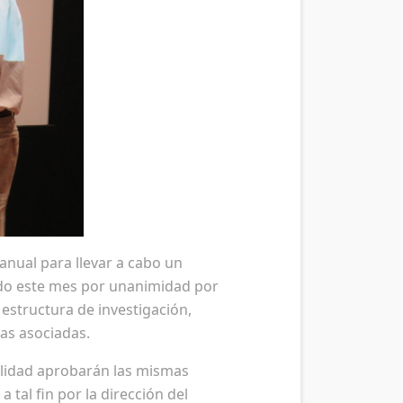
 anual para llevar a cabo un
ado este mes por unanimidad por
estructura de investigación,
sas asociadas.
alidad aprobarán las mismas
tal fin por la dirección del