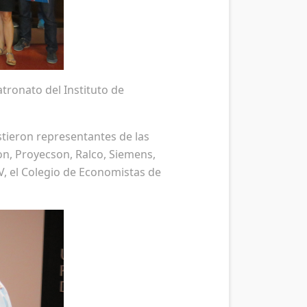
atronato del Instituto de
istieron representantes de las
on, Proyecson, Ralco, Siemens,
V, el Colegio de Economistas de