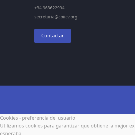
+34 963622994
secretaria@coiicv.org
Contactar
Cookies - preferencia del usuario
Utilizamos cookies para garantizar que obtiene la mejor exp
esperaba.