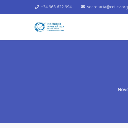
+34 963 622 994
secretaria@coiicv.org
Nove