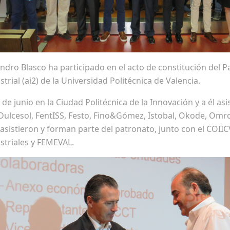
andro Blasco ha participado en el acto de constitución del P
rial (ai2) de la Universidad Politécnica de Valencia.
 de junio en la Ciudad Politécnica de la Innovación y a él as
Dulcesol, FentISS, Festo, Fino&Gómez, Istobal, Okode, Omr
sistieron y forman parte del patronato, junto con el COIIC
ustriales y FEMEVAL.