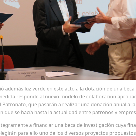
 dió además luz verde en este acto a la dotación de una beca
a medida responde al nuevo modelo de colaboración aprob
 Patronato, que pasarán a realizar una donación anual a la 
ón que se hacía hasta la actualidad entre patronos y empre
ntegramente a financiar una beca de investigación cuya fin
egirán para ello uno de los diversos proyectos propuestos a 