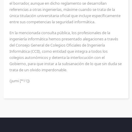
el borrador, aunque en dicho reglamento se desarrollan
referencias a otras ingenierías, máxime cuando se trata de la
única titulación universitaria oficial que incluye específicamente
entre sus competencias la seguridad informática.
En la mencionada consulta pública, los profesionales de la
ingeniería informática hemos presentado alegaciones a través
del Consejo General de Colegios Oficiales de Ingeniería
Informática (CCII), como entidad que integra a todos los
colegios autonómicos y detenta la interlocución con el
Gobierno, para que instar a la subsanación de lo que sin duda se
trata de un olvido imperdonable.
{jumi [*11]}