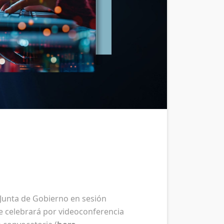
a Junta de Gobierno en sesión
se celebrará por videoconferencia