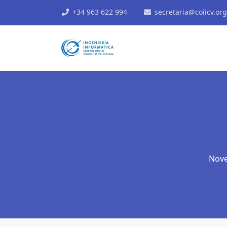
+34 963 622 994
secretaria@coiicv.org
Nove