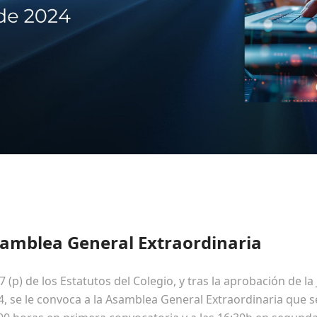
amblea General Extraordinaria
 (p) de los Estatutos del Colegio, y tras la aprobación de l
4, se le convoca a la Asamblea General Extraordinaria que 