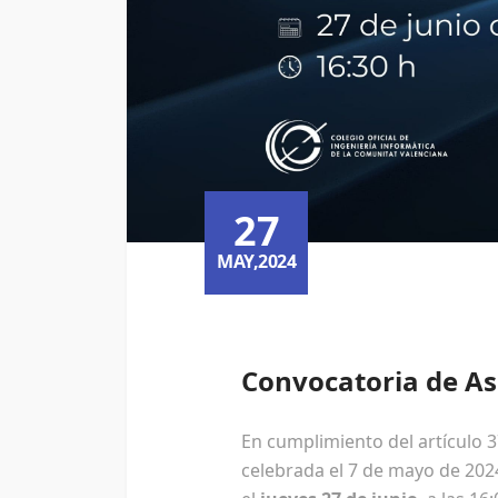
27
MAY,2024
Convocatoria de As
En cumplimiento del artículo 37
celebrada el 7 de mayo de 202