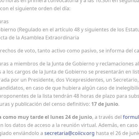
6:00 horas en primera convocatoria y a las 16:30h en segund
, con el siguiente orden del día:
uras
obierno (Regulado en el artículo 48 y siguientes de los Estat
acta de la Asamblea Extraordinaria
rechos de voto, tanto activo como pasivo, se informa del ca
ras a miembros de la Junta de Gobierno y reclamaciones a
 a los cargos de la Junta de Gobierno se presentarán en lis
rada por un Presidente, dos Vicepresidentes, un Secretario,
andidatos, en caso de que hubiera algún caso de inelegibili
 proponentes de la lista tendrán 48 horas de plazo para sub
as y publicación del censo definitivo:
17 de junio
.
a como muy tarde el lunes 24 de junio
, a través del
formul
án los datos de acceso a la reunión virtual. Además, en caso
giado enviándolo a
secretaria@coiicv.org
hasta el 26 de juni