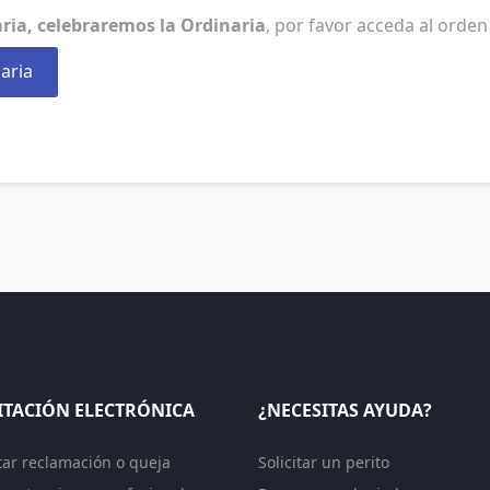
ria, celebraremos la Ordinaria
, por favor acceda al orden 
aria
ITACIÓN ELECTRÓNICA
¿NECESITAS AYUDA?
tar reclamación o queja
Solicitar un perito