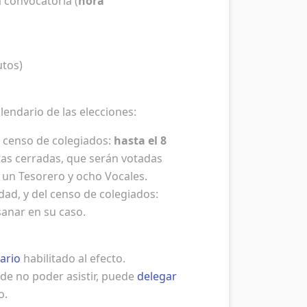
a convocatoria (
hora
utos)
lendario de las elecciones:
l censo de colegiados:
hasta el 8
tas cerradas, que serán votadas
 un Tesorero y ocho Vocales.
dad, y del censo de colegiados:
sanar en su caso.
ario
habilitado al efecto.
 de no poder asistir, puede
delegar
o.